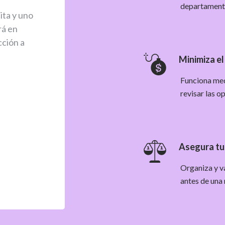
departament
ita y uno
rá en
cción a
Minimiza el
Funciona med
revisar las o
Asegura tu
Organiza y va
antes de una 