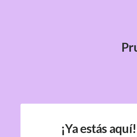
Pr
¡Ya estás aquí!