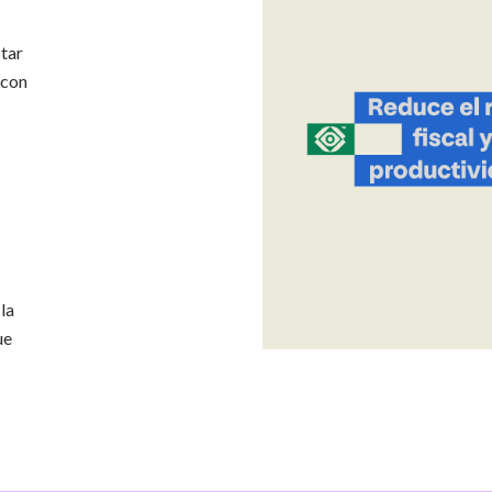
ctar
 con
 la
ue