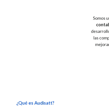
Somos u
contab
desarroll
las comp
mejorar
¿Qué es Audisatt?